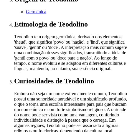
Germânica
Etimologia
de Teodolino
Teodolino tem origem germânica, derivado dos elementos
'theud', que significa 'povo' ou 'nação', e 'lind', que significa
'suave', 'gentil' ou 'doce'. A interpretação mais comum sugere
uma combinação desses significados, transmitindo a ideia de
'gentil com o povo' ou 'doce para a nação'. Ao longo do
tempo, o nome evoluiu e se adaptou em diferentes culturas e
línguas, mantendo, no entanto, sua essência original.
Curiosidades
de Teodolino
Embora não seja um nome extremamente comum, Teodolino
possui uma sonoridade agradável e um significado profundo,
o que o torna uma escolha interessante para pais que buscam
um nome único e com forte simbolismo religioso. A raridade
do nome pode ser vista como uma vantagem, conferindo
individualidade e distinção à pessoa que o carrega. Em
algumas regiões, Teodolino pode ser associado a figuras
religiosas ou folclóricas, dependendo da cultura local.