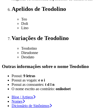
Apelidos
de Teodolino
Teo
Doli
Lino
Variações
de Teodolino
Teodorino
Dieudonne
Deodato
Outras informações sobre
o nome
Teodolino
Possui:
9 letras
Possui as vogais:
e o i
Possui as consoantes:
t d l n
O nome escrito ao contrário:
onilodoet
Blog / Artigos
Nomes
Dicionário de Sinônimos