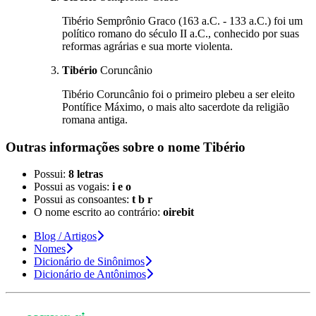
Tibério Semprônio Graco (163 a.C. - 133 a.C.) foi um
político romano do século II a.C., conhecido por suas
reformas agrárias e sua morte violenta.
Tibério
Coruncânio
Tibério Coruncânio foi o primeiro plebeu a ser eleito
Pontífice Máximo, o mais alto sacerdote da religião
romana antiga.
Outras informações sobre
o nome
Tibério
Possui:
8 letras
Possui as vogais:
i e o
Possui as consoantes:
t b r
O nome escrito ao contrário:
oirebit
Blog / Artigos
Nomes
Dicionário de Sinônimos
Dicionário de Antônimos