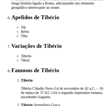
longa história ligada a Roma, adicionando um elemento
geográfico interessante ao nome.
Apelidos
de Tibério
Tib
Bério
Tiba
Variações
de Tibério
Tiberio
Tiberi
Famosos
de Tibério
Tibério
Tibério Cláudio Nero (14 de novembro de 42 a.C. – 16
de março de 37 d.C.) foi o segundo imperador romano,
sucedendo Augusto.
Tibério
Semprônio Graco