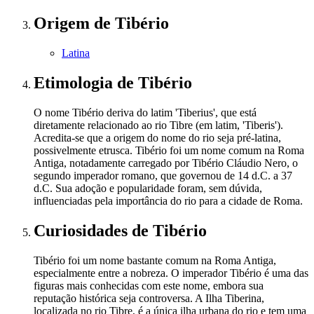
Origem
de Tibério
Latina
Etimologia
de Tibério
O nome Tibério deriva do latim 'Tiberius', que está
diretamente relacionado ao rio Tibre (em latim, 'Tiberis').
Acredita-se que a origem do nome do rio seja pré-latina,
possivelmente etrusca. Tibério foi um nome comum na Roma
Antiga, notadamente carregado por Tibério Cláudio Nero, o
segundo imperador romano, que governou de 14 d.C. a 37
d.C. Sua adoção e popularidade foram, sem dúvida,
influenciadas pela importância do rio para a cidade de Roma.
Curiosidades
de Tibério
Tibério foi um nome bastante comum na Roma Antiga,
especialmente entre a nobreza. O imperador Tibério é uma das
figuras mais conhecidas com este nome, embora sua
reputação histórica seja controversa. A Ilha Tiberina,
localizada no rio Tibre, é a única ilha urbana do rio e tem uma