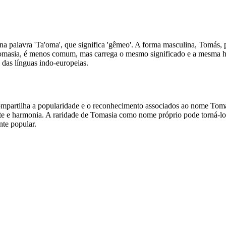
a palavra 'Ta'oma', que significa 'gêmeo'. A forma masculina, Tomás,
Tomasia, é menos comum, mas carrega o mesmo significado e a mesma h
 das línguas indo-europeias.
artilha a popularidade e o reconhecimento associados ao nome Tomás.
orte e harmonia. A raridade de Tomasia como nome próprio pode torná-l
nte popular.