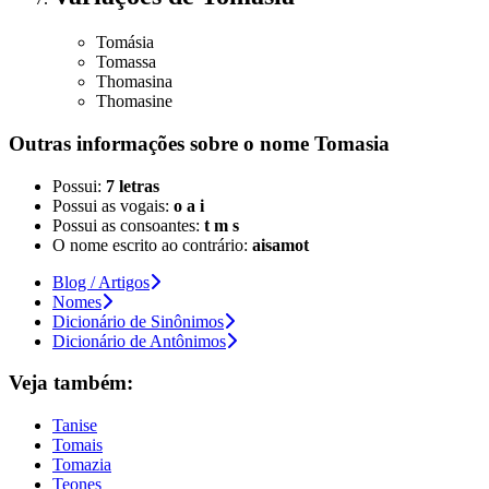
Tomásia
Tomassa
Thomasina
Thomasine
Outras informações sobre
o nome
Tomasia
Possui:
7 letras
Possui as vogais:
o a i
Possui as consoantes:
t m s
O nome escrito ao contrário:
aisamot
Blog / Artigos
Nomes
Dicionário de Sinônimos
Dicionário de Antônimos
Veja também:
Tanise
Tomais
Tomazia
Teones