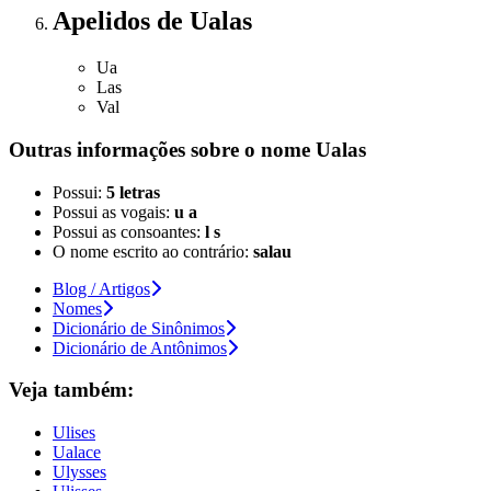
Apelidos
de Ualas
Ua
Las
Val
Outras informações sobre
o nome
Ualas
Possui:
5 letras
Possui as vogais:
u a
Possui as consoantes:
l s
O nome escrito ao contrário:
salau
Blog / Artigos
Nomes
Dicionário de Sinônimos
Dicionário de Antônimos
Veja também:
Ulises
Ualace
Ulysses