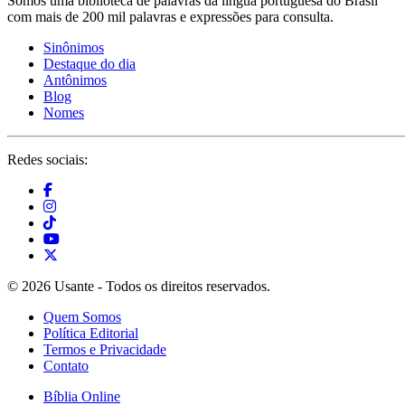
Somos uma biblioteca de palavras da língua portuguesa do Brasil
com mais de 200 mil palavras e expressões para consulta.
Sinônimos
Destaque do dia
Antônimos
Blog
Nomes
Redes sociais:
© 2026 Usante - Todos os direitos reservados.
Quem Somos
Política Editorial
Termos e Privacidade
Contato
Bíblia Online