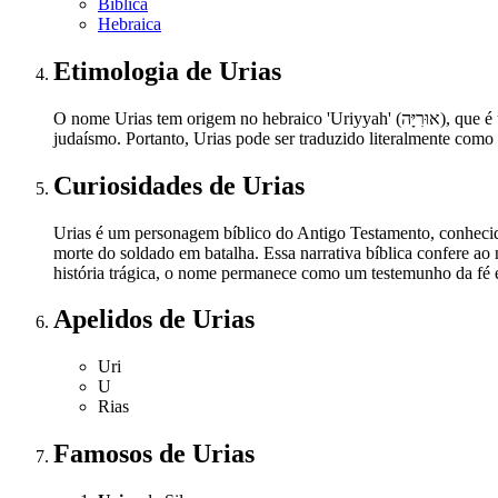
Bíblica
Hebraica
Etimologia
de Urias
O nome Urias tem origem no hebraico 'Uriyyah' (אוּרִיָּה), que é uma combinação de duas palavras: 'Uri' (אוּרִי), que significa 'minha luz', e 'Yah' (יָהּ), uma forma abreviada de Yahweh, o nome de Deus no
judaísmo. Portanto, Urias pode ser traduzido literalmente como
Curiosidades
de Urias
Urias é um personagem bíblico do Antigo Testamento, conhecido
morte do soldado em batalha. Essa narrativa bíblica confere ao 
história trágica, o nome permanece como um testemunho da fé 
Apelidos
de Urias
Uri
U
Rias
Famosos
de Urias