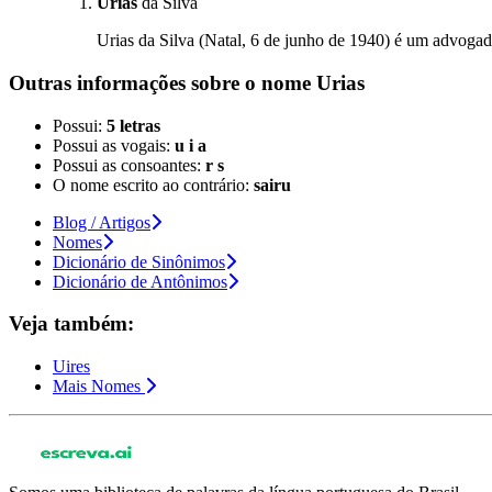
Urias
da Silva
Urias da Silva (Natal, 6 de junho de 1940) é um advogado
Outras informações sobre
o nome
Urias
Possui:
5 letras
Possui as vogais:
u i a
Possui as consoantes:
r s
O nome escrito ao contrário:
sairu
Blog / Artigos
Nomes
Dicionário de Sinônimos
Dicionário de Antônimos
Veja também:
Uires
Mais Nomes