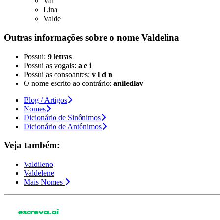
Val
Lina
Valde
Outras informações sobre
o nome
Valdelina
Possui:
9 letras
Possui as vogais:
a e i
Possui as consoantes:
v l d n
O nome escrito ao contrário:
aniledlav
Blog / Artigos
Nomes
Dicionário de Sinônimos
Dicionário de Antônimos
Veja também:
Valdileno
Valdelene
Mais Nomes