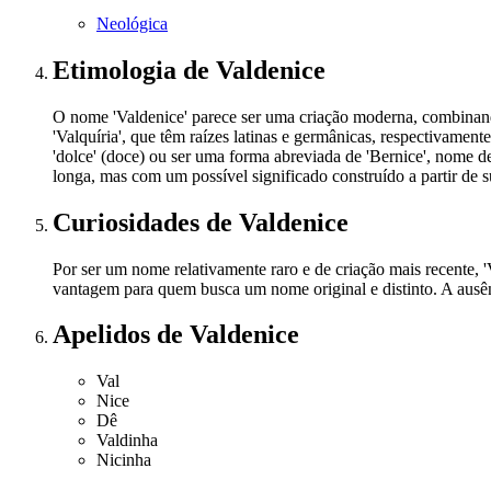
Neológica
Etimologia
de Valdenice
O nome 'Valdenice' parece ser uma criação moderna, combinando
'Valquíria', que têm raízes latinas e germânicas, respectivament
'dolce' (doce) ou ser uma forma abreviada de 'Bernice', nome d
longa, mas com um possível significado construído a partir de su
Curiosidades
de Valdenice
Por ser um nome relativamente raro e de criação mais recente, '
vantagem para quem busca um nome original e distinto. A ausênc
Apelidos
de Valdenice
Val
Nice
Dê
Valdinha
Nicinha