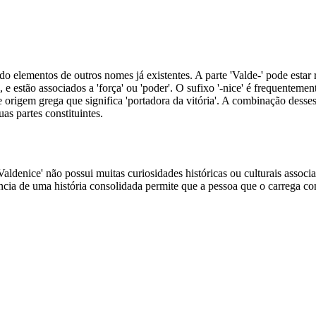
 elementos de outros nomes já existentes. A parte 'Valde-' pode esta
e, e estão associados a 'força' ou 'poder'. O sufixo '-nice' é frequente
e origem grega que significa 'portadora da vitória'. A combinação dess
as partes constituintes.
Valdenice' não possui muitas curiosidades históricas ou culturais assoc
ia de uma história consolidada permite que a pessoa que o carrega cons