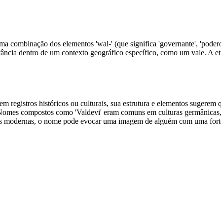
a combinação dos elementos 'wal-' (que significa 'governante', 'poderoso
ância dentro de um contexto geográfico específico, como um vale. A e
egistros históricos ou culturais, sua estrutura e elementos sugerem qu
es. Nomes compostos como 'Valdevi' eram comuns em culturas germânic
ções modernas, o nome pode evocar uma imagem de alguém com uma fort