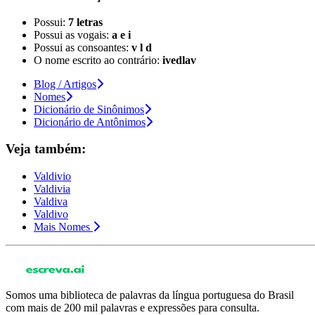
Possui:
7 letras
Possui as vogais:
a e i
Possui as consoantes:
v l d
O nome escrito ao contrário:
ivedlav
Blog / Artigos
Nomes
Dicionário de Sinônimos
Dicionário de Antônimos
Veja também:
Valdivio
Valdivia
Valdiva
Valdivo
Mais Nomes
Somos uma biblioteca de palavras da língua portuguesa do Brasil
com mais de 200 mil palavras e expressões para consulta.