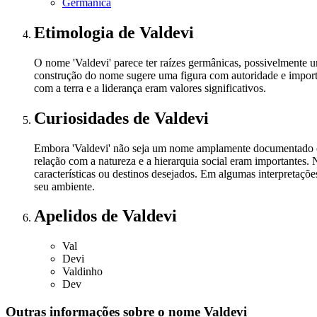
Germânica
Etimologia
de Valdevi
O nome 'Valdevi' parece ter raízes germânicas, possivelmente um
construção do nome sugere uma figura com autoridade e import
com a terra e a liderança eram valores significativos.
Curiosidades
de Valdevi
Embora 'Valdevi' não seja um nome amplamente documentado em r
relação com a natureza e a hierarquia social eram important
características ou destinos desejados. Em algumas interpreta
seu ambiente.
Apelidos
de Valdevi
Val
Devi
Valdinho
Dev
Outras informações sobre
o nome
Valdevi