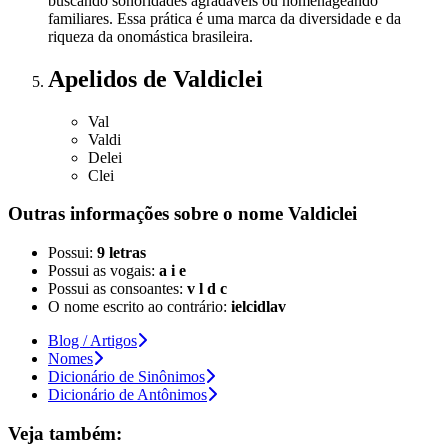
buscando sonoridades agradáveis ou homenageando
familiares. Essa prática é uma marca da diversidade e da
riqueza da onomástica brasileira.
Apelidos
de Valdiclei
Val
Valdi
Delei
Clei
Outras informações sobre
o nome
Valdiclei
Possui:
9 letras
Possui as vogais:
a i e
Possui as consoantes:
v l d c
O nome escrito ao contrário:
ielcidlav
Blog / Artigos
Nomes
Dicionário de Sinônimos
Dicionário de Antônimos
Veja também: