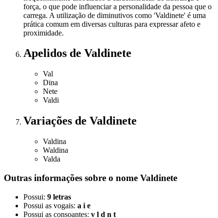
força, o que pode influenciar a personalidade da pessoa que o
carrega. A utilização de diminutivos como 'Valdinete' é uma
prática comum em diversas culturas para expressar afeto e
proximidade.
Apelidos
de Valdinete
Val
Dina
Nete
Valdi
Variações
de Valdinete
Valdina
Waldina
Valda
Outras informações sobre
o nome
Valdinete
Possui:
9 letras
Possui as vogais:
a i e
Possui as consoantes:
v l d n t