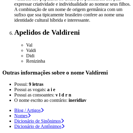
expressar criatividade e individualidade ao nomear seus filhos.
A combinação de um nome de origem germânica com um
sufixo que soa tipicamente brasileiro confere ao nome uma
identidade cultural híbrida e interessante.
Apelidos
de Valdireni
Val
Valdi
Didi
Renizinha
Outras informações sobre
o nome
Valdireni
Possui:
9 letras
Possui as vogais:
a i e
Possui as consoantes:
v l d r n
O nome escrito ao contrário:
ineridlav
Blog / Artigos
Nomes
Dicionário de Sinônimos
Dicionário de Antônimos