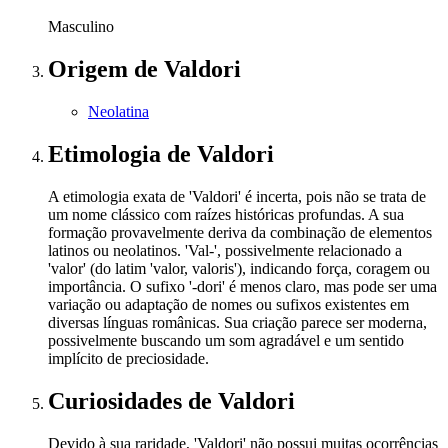
Masculino
Origem
de Valdori
Neolatina
Etimologia
de Valdori
A etimologia exata de 'Valdori' é incerta, pois não se trata de
um nome clássico com raízes históricas profundas. A sua
formação provavelmente deriva da combinação de elementos
latinos ou neolatinos. 'Val-', possivelmente relacionado a
'valor' (do latim 'valor, valoris'), indicando força, coragem ou
importância. O sufixo '-dori' é menos claro, mas pode ser uma
variação ou adaptação de nomes ou sufixos existentes em
diversas línguas românicas. Sua criação parece ser moderna,
possivelmente buscando um som agradável e um sentido
implícito de preciosidade.
Curiosidades
de Valdori
Devido à sua raridade, 'Valdori' não possui muitas ocorrências