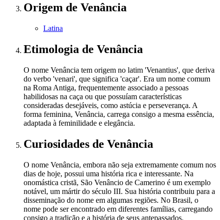
Origem
de Venância
Latina
Etimologia
de Venância
O nome Venância tem origem no latim 'Venantius', que deriva
do verbo 'venari', que significa 'caçar'. Era um nome comum
na Roma Antiga, frequentemente associado a pessoas
habilidosas na caça ou que possuíam características
consideradas desejáveis, como astúcia e perseverança. A
forma feminina, Venância, carrega consigo a mesma essência,
adaptada à feminilidade e elegância.
Curiosidades
de Venância
O nome Venância, embora não seja extremamente comum nos
dias de hoje, possui uma história rica e interessante. Na
onomástica cristã, São Venâncio de Camerino é um exemplo
notável, um mártir do século III. Sua história contribuiu para a
disseminação do nome em algumas regiões. No Brasil, o
nome pode ser encontrado em diferentes famílias, carregando
consigo a tradição e a história de seus antepassados.