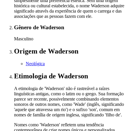
simplesmente uma preferência estética. Sem uma origem
histórica ou cultural estabelecida, o nome Waderson adquire
significado através da experiência de quem o carrega e das
associações que as pessoas fazem com ele.
Gênero
de Waderson
Masculino
Origem
de Waderson
Neológica
Etimologia
de Waderson
A etimologia de 'Waderson' não é rastreável a raízes
linguísticas antigas, como o latim ou o grego. Sua formação
parece ser recente, possivelmente combinando elementos
sonoros de outros nomes, como 'Wade' (inglês, significando
'aquele que atravessa um rio') e o sufixo 'son', comum em
nomes de família de origem inglesa, significando 'filho de'.
Nomes como 'Waderson' refletem uma tendência
contemporânea de criar nomes únicos e personalizados,