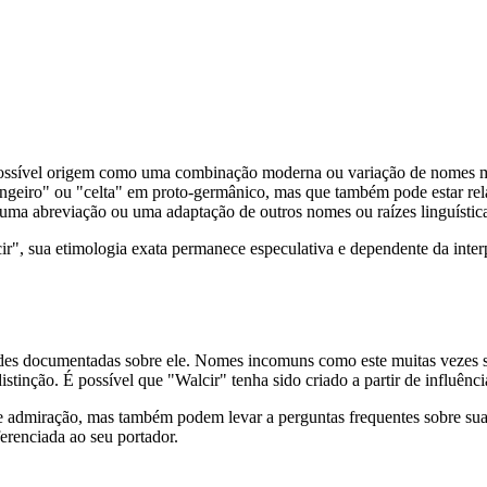
 possível origem como uma combinação moderna ou variação de nomes 
ngeiro" ou "celta" em proto-germânico, mas que também pode estar rel
uma abreviação ou uma adaptação de outros nomes ou raízes linguística
cir", sua etimologia exata permanece especulativa e dependente da inte
des documentadas sobre ele. Nomes incomuns como este muitas vezes s
tinção. É possível que "Walcir" tenha sido criado a partir de influência
admiração, mas também podem levar a perguntas frequentes sobre sua or
renciada ao seu portador.