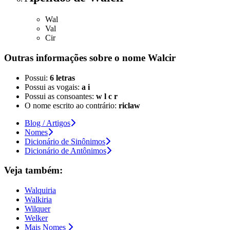
Wal
Val
Cir
Outras informações sobre
o nome
Walcir
Possui:
6 letras
Possui as vogais:
a i
Possui as consoantes:
w l c r
O nome escrito ao contrário:
riclaw
Blog / Artigos
Nomes
Dicionário de Sinônimos
Dicionário de Antônimos
Veja também:
Walquiria
Walkiria
Wilquer
Welker
Mais Nomes