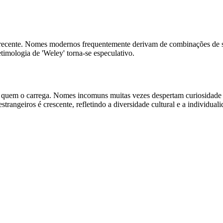
em recente. Nomes modernos frequentemente derivam de combinações de 
etimologia de 'Weley' torna-se especulativo.
a quem o carrega. Nomes incomuns muitas vezes despertam curiosidade e
trangeiros é crescente, refletindo a diversidade cultural e a individua