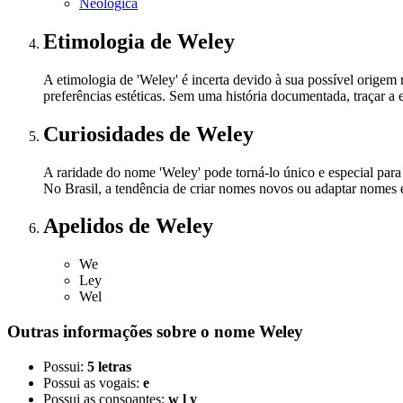
Neológica
Etimologia
de Weley
A etimologia de 'Weley' é incerta devido à sua possível orig
preferências estéticas. Sem uma história documentada, traçar a 
Curiosidades
de Weley
A raridade do nome 'Weley' pode torná-lo único e especial par
No Brasil, a tendência de criar nomes novos ou adaptar nomes es
Apelidos
de Weley
We
Ley
Wel
Outras informações sobre
o nome
Weley
Possui:
5 letras
Possui as vogais:
e
Possui as consoantes:
w l y