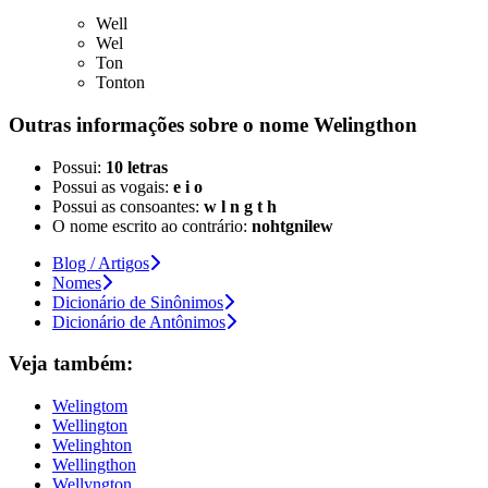
Well
Wel
Ton
Tonton
Outras informações sobre
o nome
Welingthon
Possui:
10 letras
Possui as vogais:
e i o
Possui as consoantes:
w l n g t h
O nome escrito ao contrário:
nohtgnilew
Blog / Artigos
Nomes
Dicionário de Sinônimos
Dicionário de Antônimos
Veja também:
Welingtom
Wellington
Welinghton
Wellingthon
Wellyngton