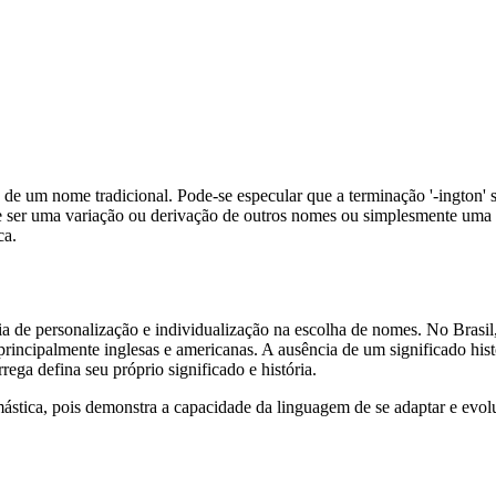
 de um nome tradicional. Pode-se especular que a terminação '-ington' 
ode ser uma variação ou derivação de outros nomes ou simplesmente um
ca.
a de personalização e individualização na escolha de nomes. No Brasi
principalmente inglesas e americanas. A ausência de um significado hist
ega defina seu próprio significado e história.
tica, pois demonstra a capacidade da linguagem de se adaptar e evolui