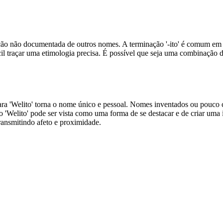
ção não documentada de outros nomes. A terminação '-ito' é comum em
cil traçar uma etimologia precisa. É possível que seja uma combinação 
 para 'Welito' torna o nome único e pessoal. Nomes inventados ou pouco 
'Welito' pode ser vista como uma forma de se destacar e de criar uma 
ransmitindo afeto e proximidade.