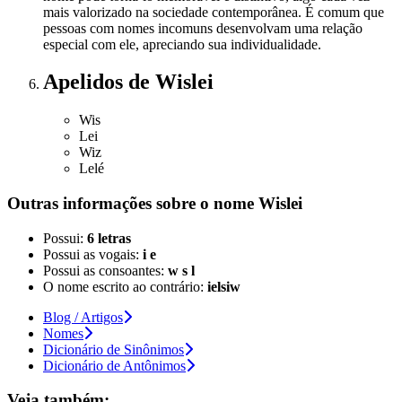
mais valorizado na sociedade contemporânea. É comum que
pessoas com nomes incomuns desenvolvam uma relação
especial com ele, apreciando sua individualidade.
Apelidos
de Wislei
Wis
Lei
Wiz
Lelé
Outras informações sobre
o nome
Wislei
Possui:
6 letras
Possui as vogais:
i e
Possui as consoantes:
w s l
O nome escrito ao contrário:
ielsiw
Blog / Artigos
Nomes
Dicionário de Sinônimos
Dicionário de Antônimos
Veja também: