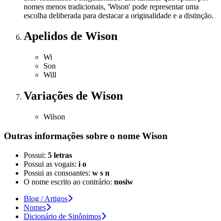
nomes menos tradicionais, 'Wison' pode representar uma
escolha deliberada para destacar a originalidade e a distinção.
Apelidos
de Wison
Wi
Son
Will
Variações
de Wison
Wilson
Outras informações sobre
o nome
Wison
Possui:
5 letras
Possui as vogais:
i o
Possui as consoantes:
w s n
O nome escrito ao contrário:
nosiw
Blog / Artigos
Nomes
Dicionário de Sinônimos