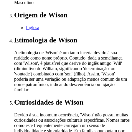
Masculino
Origem
de Wison
Inglesa
Etimologia
de Wison
A etimologia de 'Wison' é um tanto incerta devido à sua
raridade como nome próprio. Contudo, dada a semelhança
com 'Wilson', é plausível que derive do inglês antigo 'Will'
(diminutivo de William, significando 'determinação' ou
'vontade') combinado com 'son' (filho). Assim, 'Wison'
poderia ser uma variação ou adaptação menos comum de um
nome patronímico, indicando descendência ou ligação
familiar.
Curiosidades
de Wison
Devido à sua incomum ocorrência, 'Wison' não possui muitas
curiosidades ou associações culturais específicas. Nomes raros
como este frequentemente carregam um senso de
individualidade e singularidade. Em famílias que optam por