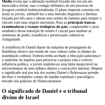
Médio
revela que a alteração nominal forçada não era um ato
burocrático trivial, mas o estágio definitivo de um processo de
lavagem cerebral institucionalizada. O plano imperial consistia em
isolar os jovens, submetê-los a uma imersão linguística e literária
forçada por três anos e alterar seus nomes de batismo para romper o
vínculo com suas origens ancestrais. Para as
principais bancas
examinadoras e exames teológicos do país
, compreender o peso
semântico dessa transição de nomes é crucial para analisar as
estruturas de poder, resistência e preservação cultural na
Antiguidade.
A resistência de Daniel diante da máquina de propaganda da
Babilônia oferece um estudo de caso valioso sobre os limites da
assimilação cultural. Embora tenha aceitado a educação palaciana e
o uniforme do império para preservar a própria vida e exercer
influência política, o jovem estabeleceu uma linha inegociável na
microestrutura de seus hábitos diários e convicções internas. Mapear
o significado real por trás dos nomes Daniel e Beltessazar permite
decifrar o verdadeiro campo de batalha espiritual e psicológico
travado nos palácios de Nabucodonosor.
O significado de Daniel e o tribunal
divino de Israel