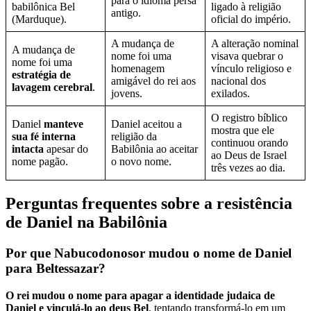
para o idioma persa
babilônica Bel
ligado à religião
antigo.
(Marduque).
oficial do império.
A mudança de
A alteração nominal
A mudança de
nome foi uma
visava quebrar o
nome foi uma
homenagem
vínculo religioso e
estratégia de
amigável do rei aos
nacional dos
lavagem cerebral
.
jovens.
exilados.
O registro bíblico
Daniel
manteve
Daniel aceitou a
mostra que ele
sua fé interna
religião da
continuou orando
intacta
apesar do
Babilônia ao aceitar
ao Deus de Israel
nome pagão.
o novo nome.
três vezes ao dia.
Perguntas frequentes sobre a resistência
de Daniel na Babilônia
Por que Nabucodonosor mudou o nome de Daniel
para Beltessazar?
O rei mudou o nome para apagar a identidade judaica de
Daniel e vinculá-lo ao deus Bel
, tentando transformá-lo em um