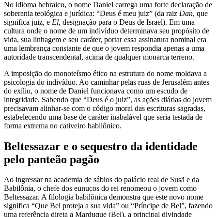
No idioma hebraico, o nome Daniel carrega uma forte declaração de
soberania teológica e jurídica: “Deus é meu juiz” (da raiz
Dan
, que
significa juiz, e
El
, designação para o Deus de Israel). Em uma
cultura onde o nome de um indivíduo determinava seu propósito de
vida, sua linhagem e seu caráter, portar essa assinatura nominal era
uma lembrança constante de que o jovem respondia apenas a uma
autoridade transcendental, acima de qualquer monarca terreno.
A imposição do monoteísmo ético na estrutura do nome moldava a
psicologia do indivíduo. Ao caminhar pelas ruas de Jerusalém antes
do exílio, o nome de Daniel funcionava como um escudo de
integridade. Sabendo que “Deus é o juiz”, as ações diárias do jovem
precisavam alinhar-se com o código moral das escrituras sagradas,
estabelecendo uma base de caráter inabalável que seria testada de
forma extrema no cativeiro babilônico.
Beltessazar e o sequestro da identidade
pelo panteão pagão
Ao ingressar na academia de sábios do palácio real de Susã e da
Babilônia, o chefe dos eunucos do rei renomeou o jovem como
Beltessazar. A filologia babilônica demonstra que este novo nome
significa “Que Bel proteja a sua vida” ou “Príncipe de Bel”, fazendo
uma referência direta a Marduque (Bel), a principal divindade