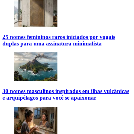
25 nomes femininos raros iniciados por vogais
duplas para uma assinatura minimalista
30 nomes masculinos inspirados em ilhas vulcânicas
e arquipélagos para você se apaixonar