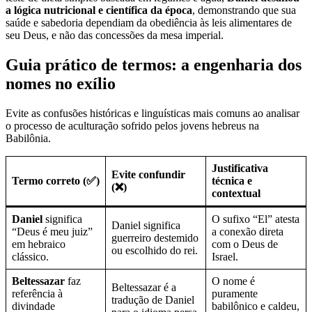
a lógica nutricional e científica da época
, demonstrando que sua
saúde e sabedoria dependiam da obediência às leis alimentares de
seu Deus, e não das concessões da mesa imperial.
Guia prático de termos: a engenharia dos
nomes no exílio
Evite as confusões históricas e linguísticas mais comuns ao analisar
o processo de aculturação sofrido pelos jovens hebreus na
Babilônia.
Justificativa
Evite confundir
Termo correto (✅)
técnica e
(❌)
contextual
Daniel
significa
O sufixo “El” atesta
Daniel significa
“Deus é meu juiz”
a conexão direta
guerreiro destemido
em hebraico
com o Deus de
ou escolhido do rei.
clássico.
Israel.
Beltessazar
faz
O nome é
Beltessazar é a
referência à
puramente
tradução de Daniel
divindade
babilônico e caldeu,