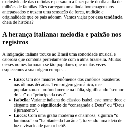
exclusividade das colônias e passaram a fazer parte do dia a dia de
milhões de famílias. Eles carregam uma linda homenagem aos
antepassados e trazem uma sensação de força, tradição e
originalidade que os pais adoram. Vamos viajar por essa
tendência
cheia de história?
A herança italiana: melodia e paixão nos
registros
A imigração italiana trouxe ao Brasil uma sonoridade musical e
calorosa que combina perfeitamente com a alma brasileira. Muitos
desses nomes tornaram-se tão populares que muitas vezes
esquecemos a sua origem europeia.
Enzo
: Um dos maiores fenômenos dos cartórios brasileiros
nas últimas décadas. Tem origem germânica, mas
popularizou-se profundamente na Itália, significando “senhor
do lar” ou “príncipe da casa”.
Isabella
: Variante italiana do clássico Isabel, este nome doce e
elegante tem o
significado
de “consagrada a Deus” ou “Deus
é juramento”.
Lucca
: Com uma grafia moderna e charmosa, significa “o
luminoso” ou “habitante da Lucânia”, trazendo uma ideia de
luz e vivacidade para o bebê.