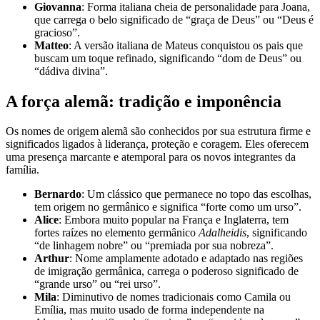
Giovanna
: Forma italiana cheia de personalidade para Joana,
que carrega o belo significado de “graça de Deus” ou “Deus é
gracioso”.
Matteo
: A versão italiana de Mateus conquistou os pais que
buscam um toque refinado, significando “dom de Deus” ou
“dádiva divina”.
A força alemã: tradição e imponência
Os nomes de origem alemã são conhecidos por sua estrutura firme e
significados ligados à liderança, proteção e coragem. Eles oferecem
uma presença marcante e atemporal para os novos integrantes da
família.
Bernardo
: Um clássico que permanece no topo das escolhas,
tem origem no germânico e significa “forte como um urso”.
Alice
: Embora muito popular na França e Inglaterra, tem
fortes raízes no elemento germânico
Adalheidis
, significando
“de linhagem nobre” ou “premiada por sua nobreza”.
Arthur
: Nome amplamente adotado e adaptado nas regiões
de imigração germânica, carrega o poderoso significado de
“grande urso” ou “rei urso”.
Mila
: Diminutivo de nomes tradicionais como Camila ou
Emília, mas muito usado de forma independente na