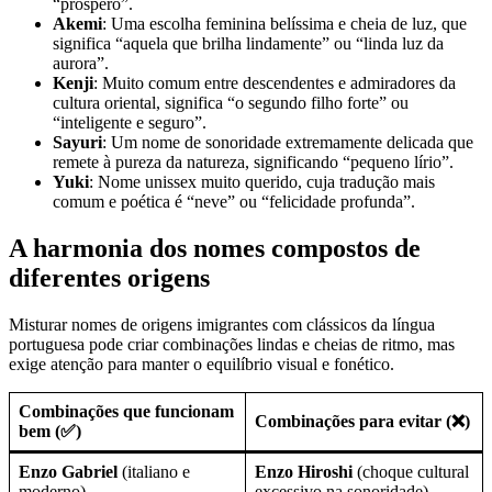
“próspero”.
Akemi
: Uma escolha feminina belíssima e cheia de luz, que
significa “aquela que brilha lindamente” ou “linda luz da
aurora”.
Kenji
: Muito comum entre descendentes e admiradores da
cultura oriental, significa “o segundo filho forte” ou
“inteligente e seguro”.
Sayuri
: Um nome de sonoridade extremamente delicada que
remete à pureza da natureza, significando “pequeno lírio”.
Yuki
: Nome unissex muito querido, cuja tradução mais
comum e poética é “neve” ou “felicidade profunda”.
A harmonia dos nomes compostos de
diferentes origens
Misturar nomes de origens imigrantes com clássicos da língua
portuguesa pode criar combinações lindas e cheias de ritmo, mas
exige atenção para manter o equilíbrio visual e fonético.
Combinações que funcionam
Combinações para evitar (❌)
bem (✅)
Enzo Gabriel
(italiano e
Enzo Hiroshi
(choque cultural
moderno)
excessivo na sonoridade)