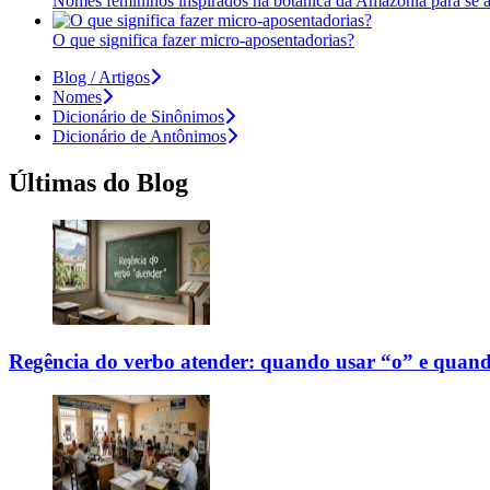
Nomes femininos inspirados na botânica da Amazônia para se 
O que significa fazer micro-aposentadorias?
Blog / Artigos
Nomes
Dicionário de Sinônimos
Dicionário de Antônimos
Últimas do Blog
Regência do verbo atender: quando usar “o” e quand