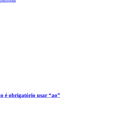
apaixonar
o é obrigatório usar “ao”