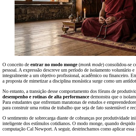
O conceito de
entrar no modo monge
(
monk mode
) consolidou-se 
pessoal. A expressão descreve um período de isolamento voluntário e f
integralmente a um objetivo profissional, acadêmico ou financeiro. 
a proposta de mimetizar a disciplina monástica surge como um antídoto
No entanto, a transição desse comportamento dos fóruns de produtivid
desempenho e rotinas de alta performance
demonstra que o isolame
Para estudantes que enfrentam maratonas de estudos e empreendedores 
para construir uma rotina de trabalho que seja de fato sustentável e re
O sentimento de sobrecarga diante de cobranças por produtividade in
inteligente dos estímulos cotidianos. O modo monge, quando despido 
computação Cal Newport. A seguir, destrinchamos como aplicar essa fi