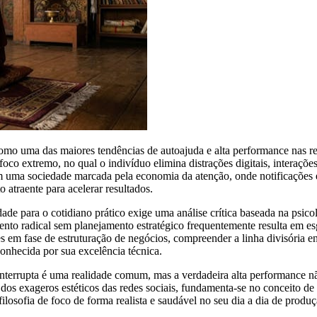
como uma das maiores tendências de autoajuda e alta performance nas 
oco extremo, no qual o indivíduo elimina distrações digitais, interaçõe
Em uma sociedade marcada pela economia da atenção, onde notificações 
 atraente para acelerar resultados.
ade para o cotidiano prático exige uma análise crítica baseada na psic
nto radical sem planejamento estratégico frequentemente resulta em e
em fase de estruturação de negócios, compreender a linha divisória ent
conhecida por sua excelência técnica.
interrupta é uma realidade comum, mas a verdadeira alta performance n
dos exageros estéticos das redes sociais, fundamenta-se no conceito de
losofia de foco de forma realista e saudável no seu dia a dia de produç