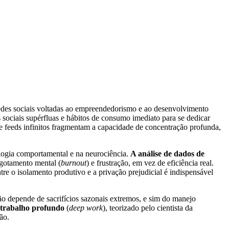
redes sociais voltadas ao empreendedorismo e ao desenvolvimento
s sociais supérfluas e hábitos de consumo imediato para se dedicar
e feeds infinitos fragmentam a capacidade de concentração profunda,
ologia comportamental e na neurociência.
A análise de dados de
sgotamento mental (
burnout
) e frustração, em vez de eficiência real.
re o isolamento produtivo e a privação prejudicial é indispensável
ão depende de sacrifícios sazonais extremos, e sim do manejo
trabalho profundo
(
deep work
), teorizado pelo cientista da
ão.