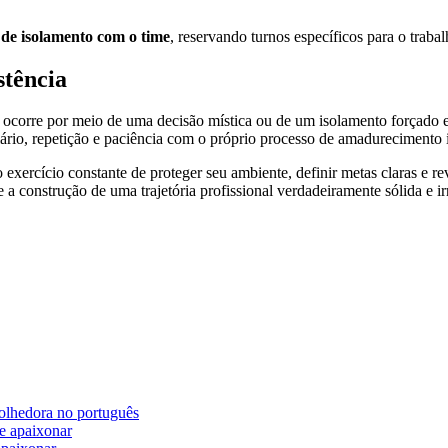
s de isolamento com o time
, reservando turnos específicos para o traba
stência
ão ocorre por meio de uma decisão mística ou de um isolamento forçado 
io, repetição e paciência com o próprio processo de amadurecimento i
ercício constante de proteger seu ambiente, definir metas claras e rev
 a construção de uma trajetória profissional verdadeiramente sólida e ir
olhedora no português