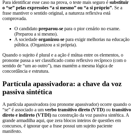
Para identificar esse caso na prova, o teste mais seguro é
substituir
o “se” pelas expressões “a si mesmo” ou “a si próprio”
. Se a
frase mantiver o sentido original, a natureza reflexiva está
comprovada.
O candidato
preparou-se
para o pior cenário no exame.
(Preparou a si mesmo).
A sociedade
organizou-se
para exigir melhorias na educação
pública. (Organizou a si própria).
Quando o sujeito é plural e a ação é mútua entre os elementos, o
pronome passa a ser classificado como reflexivo recíproco (com o
sentido de “um ao outro”), mas mantém a mesma lógica de
concordância e estrutura.
Partícula apassivadora: a chave da voz
passiva sintética
A partícula apassivadora (ou pronome apassivador) ocorre quando o
“se” é associado a um
verbo transitivo direto (VTD)
ou
transitivo
direto e indireto (VTDI)
na construção da voz passiva sintética. A
grande armadilha aqui, que zera blocos inteiros de questões em
concursos, é ignorar que a frase possui um sujeito paciente
manifesto.