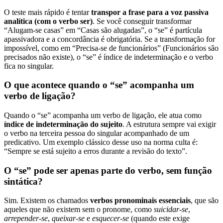
O teste mais rápido é tentar
transpor a frase para a voz passiva
analítica (com o verbo ser)
. Se você conseguir transformar
“Alugam-se casas” em “Casas são alugadas”, o “se” é partícula
apassivadora e a concordância é obrigatória. Se a transformação for
impossível, como em “Precisa-se de funcionários” (Funcionários são
precisados não existe), o “se” é índice de indeterminação e o verbo
fica no singular.
O que acontece quando o “se” acompanha um
verbo de ligação?
Quando o “se” acompanha um verbo de ligação, ele atua como
índice de indeterminação do sujeito
. A estrutura sempre vai exigir
o verbo na terceira pessoa do singular acompanhado de um
predicativo. Um exemplo clássico desse uso na norma culta é:
“Sempre se está sujeito a erros durante a revisão do texto”.
O “se” pode ser apenas parte do verbo, sem função
sintática?
Sim. Existem os chamados
verbos pronominais essenciais
, que são
aqueles que não existem sem o pronome, como
suicidar-se
,
arrepender-se
,
queixar-se
e
esquecer-se
(quando este exige