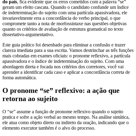
do país
, fica evidente que os erros cometidos com a palavra “se”
geram um efeito cascata. Quando o candidato confunde um índice
de indeterminação do sujeito com uma partícula apassivadora, ele
invariavelmente erra a concordância do verbo principal, o que
compromete tanto a nota de morfossintaxe nas questões objetivas
quanto os critérios de avaliação de estrutura gramatical no texto
dissertativo-argumentativo.
Este guia prático foi desenhado para eliminar a confusão e trazer
clareza imediata para a sua escrita. Vamos destrinchar as três funções
mais cobradas em exames oficiais: o pronome reflexivo, a partícula
apassivadora e o índice de indeterminação do sujeito. Com uma
abordagem direta e focada nos critérios dos corretores, você vai
aprender a identificar cada caso e aplicar a concordância correta de
forma automática.
O pronome “se” reflexivo: a ação que
retorna ao sujeito
O “se” assume a função de pronome reflexivo quando o sujeito
pratica e sofre a ação verbal ao mesmo tempo. Na análise sintática,
ele atua como objeto direto ou indireto da oração, indicando que o
elemento executor também é o alvo do processo.