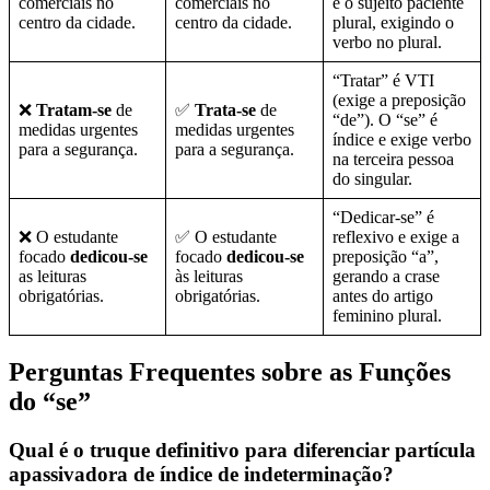
comerciais no
comerciais no
é o sujeito paciente
centro da cidade.
centro da cidade.
plural, exigindo o
verbo no plural.
“Tratar” é VTI
(exige a preposição
❌
Tratam-se
de
✅
Trata-se
de
“de”). O “se” é
medidas urgentes
medidas urgentes
índice e exige verbo
para a segurança.
para a segurança.
na terceira pessoa
do singular.
“Dedicar-se” é
❌ O estudante
✅ O estudante
reflexivo e exige a
focado
dedicou-se
focado
dedicou-se
preposição “a”,
as leituras
às leituras
gerando a crase
obrigatórias.
obrigatórias.
antes do artigo
feminino plural.
Perguntas Frequentes sobre as Funções
do “se”
Qual é o truque definitivo para diferenciar partícula
apassivadora de índice de indeterminação?