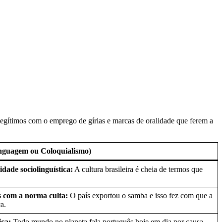
s legítimos com o emprego de gírias e marcas de oralidade que ferem a
nguagem ou Coloquialismo)
idade sociolinguística:
A cultura brasileira é cheia de termos que
s com a norma culta:
O país exportou o samba e isso fez com que a
a.
ica:
Todo mundo no planeta fala português hoje em dia por causa