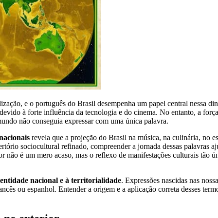
lização, e o português do Brasil desempenha um papel central nessa di
evido à forte influência da tecnologia e do cinema. No entanto, a força
o mundo não conseguia expressar com uma única palavra.
rnacionais
revela que a projeção do Brasil na música, na culinária, no es
ório sociocultural refinado, compreender a jornada dessas palavras ajuda
or não é um mero acaso, mas o reflexo de manifestações culturais tão ú
dentidade nacional e à territorialidade
. Expressões nascidas nas nossa
ancês ou espanhol. Entender a origem e a aplicação correta desses ter