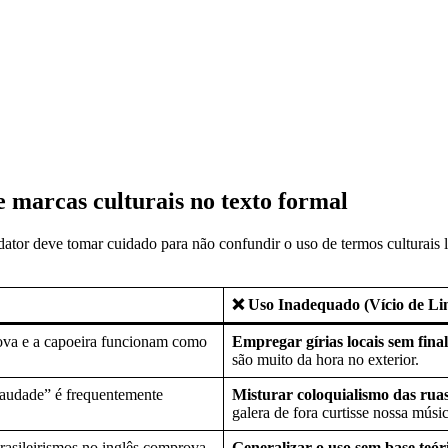
 e marcas culturais no texto formal
 redator deve tomar cuidado para não confundir o uso de termos culturai
❌ Uso Inadequado (Vício de Li
va e a capoeira funcionam como
Empregar gírias locais sem final
são muito da hora no exterior.
audade” é frequentemente
Misturar coloquialismo das rua
galera de fora curtisse nossa músic
rasileirismos no inglês comprova
Generalizar o uso sem base teór