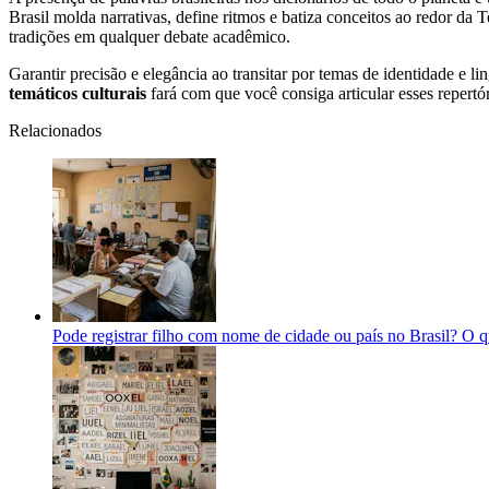
Brasil molda narrativas, define ritmos e batiza conceitos ao redor da 
tradições em qualquer debate acadêmico.
Garantir precisão e elegância ao transitar por temas de identidade e 
temáticos culturais
fará com que você consiga articular esses reper
Relacionados
Pode registrar filho com nome de cidade ou país no Brasil? O qu