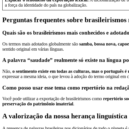
a força da identidade do país na globalização.
Perguntas frequentes sobre brasileirismo
Quais são os brasileirismos mais conhecidos e adotad
Os termos mais adotados globalmente são
samba, bossa nova, capoei
sentido original em várias línguas.
A palavra “saudade” realmente só existe na língua p
Não,
o sentimento existe em todas as culturas, mas o português é
expressar a mesma ideia, o que levou à adoção do termo original em co
Como posso usar esse tema como repertório na reda
Você pode utilizar a exportação de brasileirismos como
repertório so
preservação do patrimônio imaterial
.
A valorização da nossa herança linguística
A presença de palavras brasileiras nos dicionários de todo o planeta 