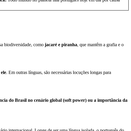
ssa biodiversidade, como
jacaré e piranha
, que mantêm a grafia e o
 ele
. Em outras línguas, são necessárias locuções longas para
ência do Brasil no cenário global (soft power) ou a importância da
ário internacional. Longe de ser uma língua isolada, o português do