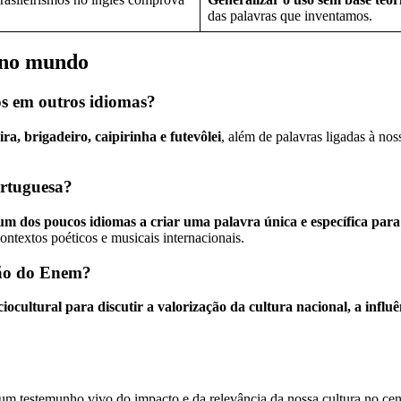
das palavras que inventamos.
s no mundo
os em outros idiomas?
ra, brigadeiro, caipirinha e futevôlei
, além de palavras ligadas à no
ortuguesa?
 um dos poucos idiomas a criar uma palavra única e específica para
ntextos poéticos e musicais internacionais.
ção do Enem?
ciocultural para discutir a valorização da cultura nacional, a influ
é um testemunho vivo do impacto e da relevância da nossa cultura no cen