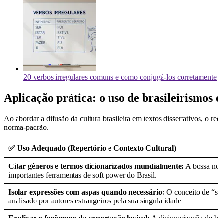
20 verbos irregulares comuns e como conjugá-los corretamente
Aplicação prática: o uso de brasileirismos
Ao abordar a difusão da cultura brasileira em textos dissertativos, o
norma-padrão.
✅ Uso Adequado (Repertório e Contexto Cultural)
Citar gêneros e termos dicionarizados mundialmente:
A bossa no
importantes ferramentas de soft power do Brasil.
Isolar expressões com aspas quando necessário:
O conceito de “s
analisado por autores estrangeiros pela sua singularidade.
Explicar o fenômeno da exportação lexical:
A dicionarização de b