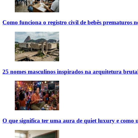
Como funciona o registro civil de bebês prematuros n
25 nomes masculinos inspirados na arquitetura brutal
O que significa ter uma aura de quiet luxury e como 