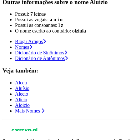
Outras informações sobre
o nome
Aluizio
Possui:
7 letras
Possui as vogais:
a u i o
Possui as consoantes:
l z
O nome escrito ao contrário:
oiziula
Blog / Artigos
Nomes
Dicionário de Sinônimos
Dicionário de Antônimos
Veja também:
Alceu
Aluísio
Alecio
Alício
Aloizio
Mais Nomes