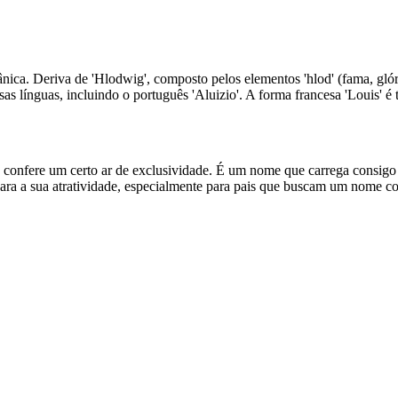
ca. Deriva de 'Hlodwig', composto pelos elementos 'hlod' (fama, glória)
rsas línguas, incluindo o português 'Aluizio'. A forma francesa 'Louis'
confere um certo ar de exclusividade. É um nome que carrega consigo 
ara a sua atratividade, especialmente para pais que buscam um nome com