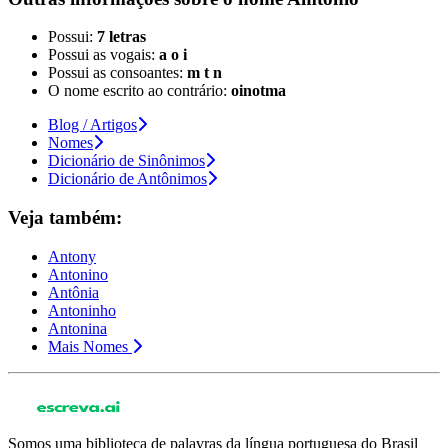
Possui:
7 letras
Possui as vogais:
a o i
Possui as consoantes:
m t n
O nome escrito ao contrário:
oinotma
Blog / Artigos
Nomes
Dicionário de Sinônimos
Dicionário de Antônimos
Veja também:
Antony
Antonino
Antônia
Antoninho
Antonina
Mais Nomes
Somos uma biblioteca de palavras da língua portuguesa do Brasil