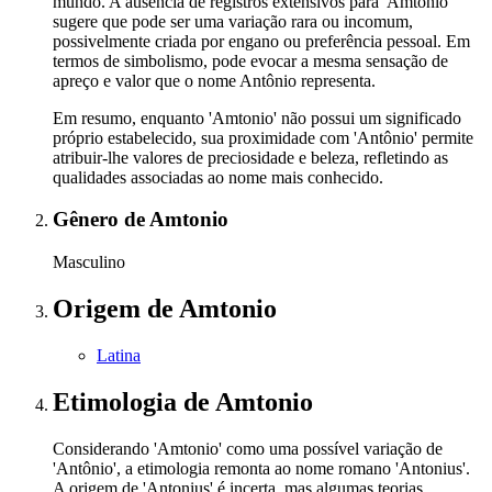
mundo. A ausência de registros extensivos para 'Amtonio'
sugere que pode ser uma variação rara ou incomum,
possivelmente criada por engano ou preferência pessoal. Em
termos de simbolismo, pode evocar a mesma sensação de
apreço e valor que o nome Antônio representa.
Em resumo, enquanto 'Amtonio' não possui um significado
próprio estabelecido, sua proximidade com 'Antônio' permite
atribuir-lhe valores de preciosidade e beleza, refletindo as
qualidades associadas ao nome mais conhecido.
Gênero
de Amtonio
Masculino
Origem
de Amtonio
Latina
Etimologia
de Amtonio
Considerando 'Amtonio' como uma possível variação de
'Antônio', a etimologia remonta ao nome romano 'Antonius'.
A origem de 'Antonius' é incerta, mas algumas teorias