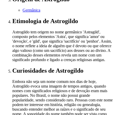
Germânica
Etimologia
de Astrogildo
Astrogildo tem origem no nome germânico 'Astragild',
composto pelos elementos 'Astra', que significa 'amor' ou
'devoção', e 'gild', que significa 'sacrifício' ou 'penhor'. Assim,
o nome reflete a ideia de alguém que é devoto ou que oferece
algo valioso (como um sacrifício) aos deuses ou ao divino. A
combinação desses elementos revela um nome com um
significado profundo e ligado a crenças religiosas antigas.
Curiosidades
de Astrogildo
Embora não seja um nome comum nos dias de hoje,
Astrogildo evoca uma imagem de tempos antigos, quando
nomes com significados religiosos e de devoção eram mais
populares. No Brasil, o nome não possui grande
popularidade, sendo considerado raro. Pessoas com este nome
podem ter interesse em história, religião ou genealogia,
buscando entender melhor as raízes e o significado de seu
nome. A sonoridade do nome também pode ser vista como