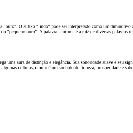
 "ouro". O sufixo "-indo" pode ser interpretado como um diminutivo o
ou "pequeno ouro". A palavra "aurum" é a raiz de diversas palavras r
uma aura de distinção e elegância. Sua sonoridade suave e seu signif
lgumas culturas, o ouro é um símbolo de riqueza, prosperidade e sab