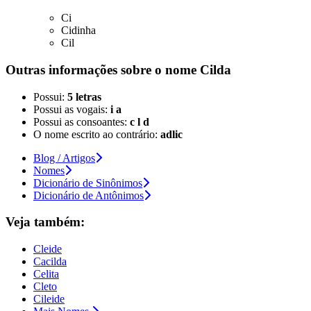
Ci
Cidinha
Cil
Outras informações sobre
o nome
Cilda
Possui:
5 letras
Possui as vogais:
i a
Possui as consoantes:
c l d
O nome escrito ao contrário:
adlic
Blog / Artigos
Nomes
Dicionário de Sinônimos
Dicionário de Antônimos
Veja também:
Cleide
Cacilda
Celita
Cleto
Cileide