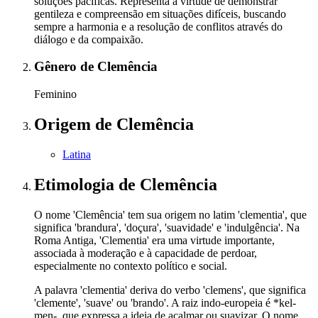
soluções pacíficas. Representa a virtude de demonstrar
gentileza e compreensão em situações difíceis, buscando
sempre a harmonia e a resolução de conflitos através do
diálogo e da compaixão.
Gênero
de Clemência
Feminino
Origem
de Clemência
Latina
Etimologia
de Clemência
O nome 'Clemência' tem sua origem no latim 'clementia', que
significa 'brandura', 'doçura', 'suavidade' e 'indulgência'. Na
Roma Antiga, 'Clementia' era uma virtude importante,
associada à moderação e à capacidade de perdoar,
especialmente no contexto político e social.
A palavra 'clementia' deriva do verbo 'clemens', que significa
'clemente', 'suave' ou 'brando'. A raiz indo-europeia é *kel-
men-, que expressa a ideia de acalmar ou suavizar. O nome,