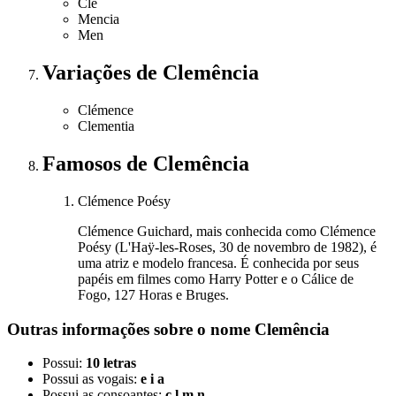
Cle
Mencia
Men
Variações
de Clemência
Clémence
Clementia
Famosos
de Clemência
Clémence Poésy
Clémence Guichard, mais conhecida como Clémence
Poésy (L'Haÿ-les-Roses, 30 de novembro de 1982), é
uma atriz e modelo francesa. É conhecida por seus
papéis em filmes como Harry Potter e o Cálice de
Fogo, 127 Horas e Bruges.
Outras informações sobre
o nome
Clemência
Possui:
10 letras
Possui as vogais:
e i a
Possui as consoantes:
c l m n