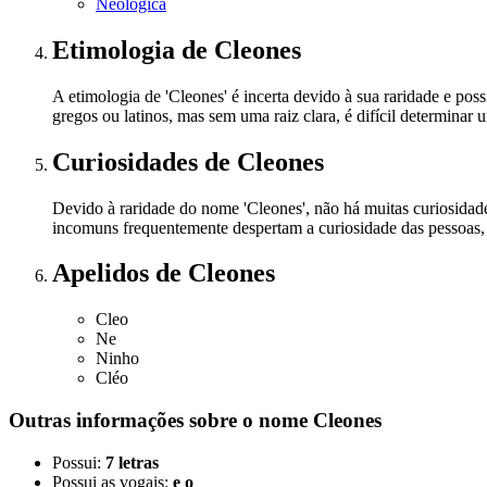
Neológica
Etimologia
de Cleones
A etimologia de 'Cleones' é incerta devido à sua raridade e po
gregos ou latinos, mas sem uma raiz clara, é difícil determina
Curiosidades
de Cleones
Devido à raridade do nome 'Cleones', não há muitas curiosidad
incomuns frequentemente despertam a curiosidade das pessoas, l
Apelidos
de Cleones
Cleo
Ne
Ninho
Cléo
Outras informações sobre
o nome
Cleones
Possui:
7 letras
Possui as vogais:
e o