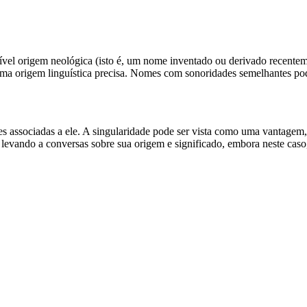
ssível origem neológica (isto é, um nome inventado ou derivado recente
r uma origem linguística precisa. Nomes com sonoridades semelhantes pod
es associadas a ele. A singularidade pode ser vista como uma vantagem
evando a conversas sobre sua origem e significado, embora neste caso, 