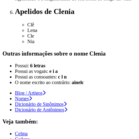
Apelidos
de Clenia
Clê
Lena
Cle
Nia
Outras informações sobre
o nome
Clenia
Possui:
6 letras
Possui as vogais:
e i a
Possui as consoantes:
c l n
O nome escrito ao contrário:
ainelc
Blog / Artigos
Nomes
Dicionário de Sinônimos
Dicionário de Antônimos
Veja também:
Celma