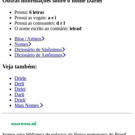
Outras informações sobre
o nome
Darlei
Possui:
6 letras
Possui as vogais:
a e i
Possui as consoantes:
d r l
O nome escrito ao contrário:
ielrad
Blog / Artigos
Nomes
Dicionário de Sinônimos
Dicionário de Antônimos
Veja também:
Driele
Derli
Dirlei
Darli
Drieli
Mais Nomes
Somos uma biblioteca de palavras da língua portuguesa do Brasil