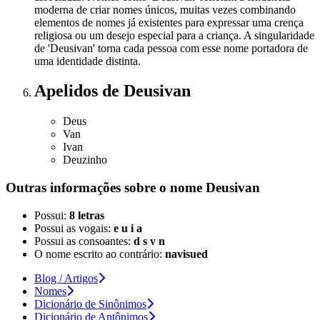
moderna de criar nomes únicos, muitas vezes combinando
elementos de nomes já existentes para expressar uma crença
religiosa ou um desejo especial para a criança. A singularidade
de 'Deusivan' torna cada pessoa com esse nome portadora de
uma identidade distinta.
Apelidos
de Deusivan
Deus
Van
Ivan
Deuzinho
Outras informações sobre
o nome
Deusivan
Possui:
8 letras
Possui as vogais:
e u i a
Possui as consoantes:
d s v n
O nome escrito ao contrário:
navisued
Blog / Artigos
Nomes
Dicionário de Sinônimos
Dicionário de Antônimos