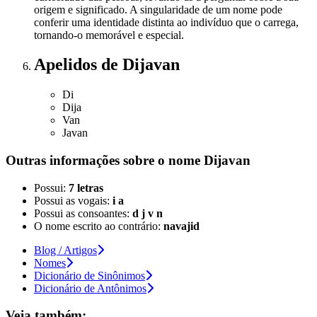
origem e significado. A singularidade de um nome pode
conferir uma identidade distinta ao indivíduo que o carrega,
tornando-o memorável e especial.
Apelidos
de Dijavan
Di
Dija
Van
Javan
Outras informações sobre
o nome
Dijavan
Possui:
7 letras
Possui as vogais:
i a
Possui as consoantes:
d j v n
O nome escrito ao contrário:
navajid
Blog / Artigos
Nomes
Dicionário de Sinônimos
Dicionário de Antônimos
Veja também: