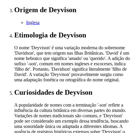
Origem
de Deyvison
Inglesa
Etimologia
de Deyvison
O nome 'Deyvison' é uma variação moderna do sobrenome
'Davidson', que tem origem nas Ilhas Britânicas. 'David' é um
nome hebraico que significa 'amado' ou 'querido'. A adição do
sufixo '-son', comum em nomes ingleses e escoceses, indica
'filho de'. Portanto, 'Davidson' significa literalmente 'filho de
David'. A variação 'Deyvison' provavelmente surgiu como
uma adaptação fonética ou ortográfica do nome original.
Curiosidades
de Deyvison
A popularidade de nomes com a terminação '-son' reflete a
influência da cultura britânica em diversas partes do mundo.
Variações de nomes tradicionais são comuns, e 'Deyvison'
pode ser considerado um exemplo dessa tendência, buscando
uma sonoridade única ou adaptada a diferentes idiomas. A
ausência de registros históricos extensos sobre 'Deyvison' o