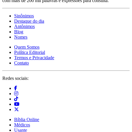
com mais de 200 mil palavras e expressões para consulta.
Sinônimos
Destaque do dia
Antônimos
Blog
Nomes
Quem Somos
Política Editorial
Termos e Privacidade
Contato
Redes sociais:
Bíblia Online
Médicos
Usante