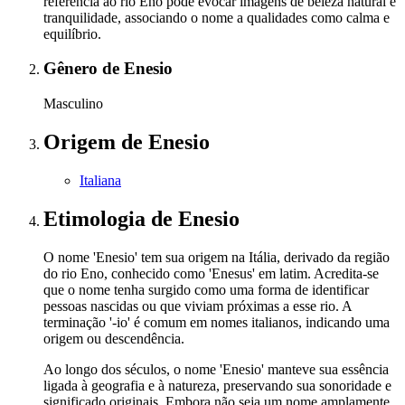
referência ao rio Eno pode evocar imagens de beleza natural e
tranquilidade, associando o nome a qualidades como calma e
equilíbrio.
Gênero
de Enesio
Masculino
Origem
de Enesio
Italiana
Etimologia
de Enesio
O nome 'Enesio' tem sua origem na Itália, derivado da região
do rio Eno, conhecido como 'Enesus' em latim. Acredita-se
que o nome tenha surgido como uma forma de identificar
pessoas nascidas ou que viviam próximas a esse rio. A
terminação '-io' é comum em nomes italianos, indicando uma
origem ou descendência.
Ao longo dos séculos, o nome 'Enesio' manteve sua essência
ligada à geografia e à natureza, preservando sua sonoridade e
significado originais. Embora não seja um nome amplamente