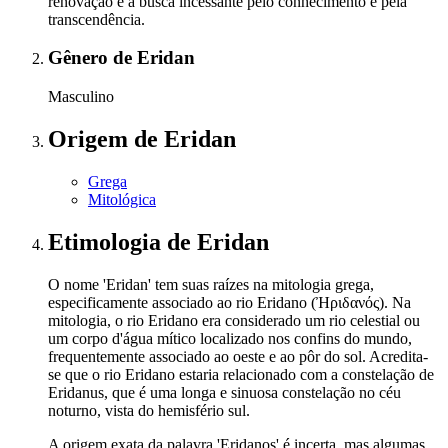
renovação e a busca incessante pelo conhecimento e pela
transcendência.
Gênero
de Eridan
Masculino
Origem
de Eridan
Grega
Mitológica
Etimologia
de Eridan
O nome 'Eridan' tem suas raízes na mitologia grega,
especificamente associado ao rio Eridano (Ἠριδανός). Na
mitologia, o rio Eridano era considerado um rio celestial ou
um corpo d'água mítico localizado nos confins do mundo,
frequentemente associado ao oeste e ao pôr do sol. Acredita-
se que o rio Eridano estaria relacionado com a constelação de
Eridanus, que é uma longa e sinuosa constelação no céu
noturno, vista do hemisfério sul.
A origem exata da palavra 'Eridanos' é incerta, mas algumas