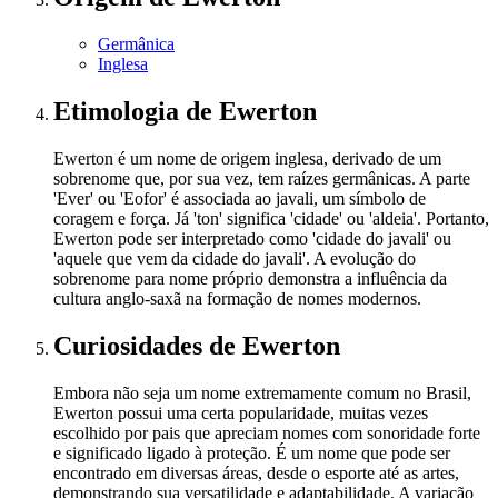
Germânica
Inglesa
Etimologia
de Ewerton
Ewerton é um nome de origem inglesa, derivado de um
sobrenome que, por sua vez, tem raízes germânicas. A parte
'Ever' ou 'Eofor' é associada ao javali, um símbolo de
coragem e força. Já 'ton' significa 'cidade' ou 'aldeia'. Portanto,
Ewerton pode ser interpretado como 'cidade do javali' ou
'aquele que vem da cidade do javali'. A evolução do
sobrenome para nome próprio demonstra a influência da
cultura anglo-saxã na formação de nomes modernos.
Curiosidades
de Ewerton
Embora não seja um nome extremamente comum no Brasil,
Ewerton possui uma certa popularidade, muitas vezes
escolhido por pais que apreciam nomes com sonoridade forte
e significado ligado à proteção. É um nome que pode ser
encontrado em diversas áreas, desde o esporte até as artes,
demonstrando sua versatilidade e adaptabilidade. A variação