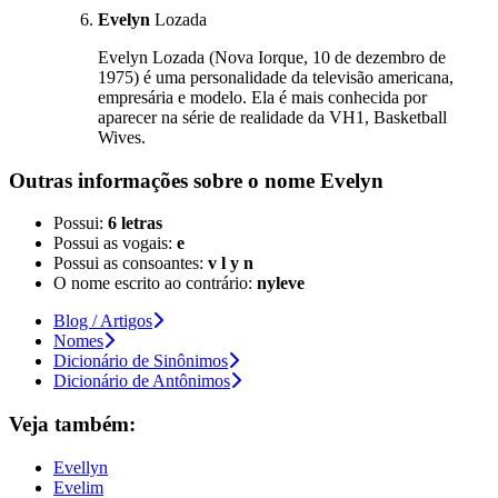
Evelyn
Lozada
Evelyn Lozada (Nova Iorque, 10 de dezembro de
1975) é uma personalidade da televisão americana,
empresária e modelo. Ela é mais conhecida por
aparecer na série de realidade da VH1, Basketball
Wives.
Outras informações sobre
o nome
Evelyn
Possui:
6 letras
Possui as vogais:
e
Possui as consoantes:
v l y n
O nome escrito ao contrário:
nyleve
Blog / Artigos
Nomes
Dicionário de Sinônimos
Dicionário de Antônimos
Veja também:
Evellyn
Evelim