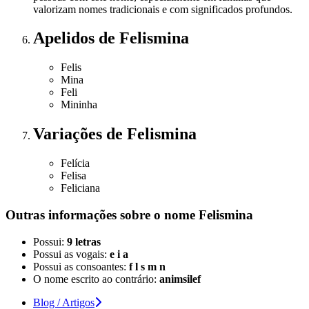
valorizam nomes tradicionais e com significados profundos.
Apelidos
de Felismina
Felis
Mina
Feli
Mininha
Variações
de Felismina
Felícia
Felisa
Feliciana
Outras informações sobre
o nome
Felismina
Possui:
9 letras
Possui as vogais:
e i a
Possui as consoantes:
f l s m n
O nome escrito ao contrário:
animsilef
Blog / Artigos