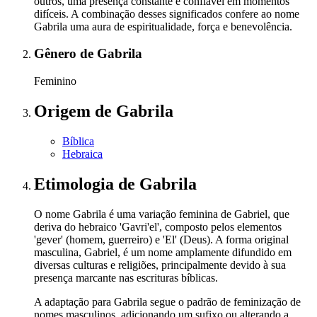
outros, uma presença constante e confiável em momentos
difíceis. A combinação desses significados confere ao nome
Gabrila uma aura de espiritualidade, força e benevolência.
Gênero
de Gabrila
Feminino
Origem
de Gabrila
Bíblica
Hebraica
Etimologia
de Gabrila
O nome Gabrila é uma variação feminina de Gabriel, que
deriva do hebraico 'Gavri'el', composto pelos elementos
'gever' (homem, guerreiro) e 'El' (Deus). A forma original
masculina, Gabriel, é um nome amplamente difundido em
diversas culturas e religiões, principalmente devido à sua
presença marcante nas escrituras bíblicas.
A adaptação para Gabrila segue o padrão de feminização de
nomes masculinos, adicionando um sufixo ou alterando a