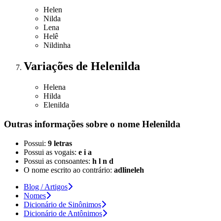
Helen
Nilda
Lena
Helê
Nildinha
Variações
de Helenilda
Helena
Hilda
Elenilda
Outras informações sobre
o nome
Helenilda
Possui:
9 letras
Possui as vogais:
e i a
Possui as consoantes:
h l n d
O nome escrito ao contrário:
adlineleh
Blog / Artigos
Nomes
Dicionário de Sinônimos
Dicionário de Antônimos