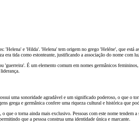
Helena' e 'Hilda'. 'Helena' tem origem no grego 'Heléne', que está associ
za era tida como estonteante, justificando a associação do nome com luz
ha' ou 'guerreira'. É um elemento comum em nomes germânicos femininos
liderança.
sui uma sonoridade agradável e um significado poderoso, o que o tor
gens grega e germânica confere uma riqueza cultural e histórica que pod
 o que o torna ainda mais exclusivo. Pessoas com este nome tendem a se
rmitindo que a pessoa construa uma identidade única e marcante.