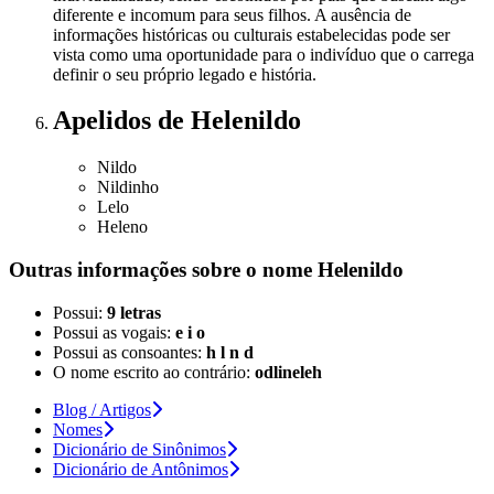
diferente e incomum para seus filhos. A ausência de
informações históricas ou culturais estabelecidas pode ser
vista como uma oportunidade para o indivíduo que o carrega
definir o seu próprio legado e história.
Apelidos
de Helenildo
Nildo
Nildinho
Lelo
Heleno
Outras informações sobre
o nome
Helenildo
Possui:
9 letras
Possui as vogais:
e i o
Possui as consoantes:
h l n d
O nome escrito ao contrário:
odlineleh
Blog / Artigos
Nomes
Dicionário de Sinônimos
Dicionário de Antônimos