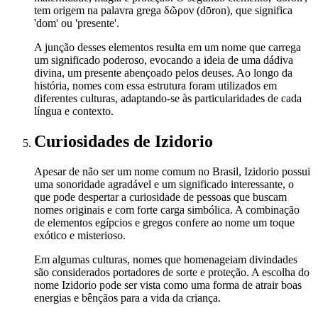
tem origem na palavra grega δῶρον (dōron), que significa
'dom' ou 'presente'.
A junção desses elementos resulta em um nome que carrega
um significado poderoso, evocando a ideia de uma dádiva
divina, um presente abençoado pelos deuses. Ao longo da
história, nomes com essa estrutura foram utilizados em
diferentes culturas, adaptando-se às particularidades de cada
língua e contexto.
Curiosidades
de Izidorio
Apesar de não ser um nome comum no Brasil, Izidorio possui
uma sonoridade agradável e um significado interessante, o
que pode despertar a curiosidade de pessoas que buscam
nomes originais e com forte carga simbólica. A combinação
de elementos egípcios e gregos confere ao nome um toque
exótico e misterioso.
Em algumas culturas, nomes que homenageiam divindades
são considerados portadores de sorte e proteção. A escolha do
nome Izidorio pode ser vista como uma forma de atrair boas
energias e bênçãos para a vida da criança.