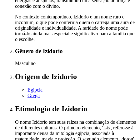
energias e auspícios, transmitindo uma sensação de força e
conexão com o divino.
No contexto contemporâneo, Izidorio é um nome raro e
incomum, o que pode conferir a quem o carrega uma aura de
originalidade e individualidade. A raridade do nome pode
torná-lo ainda mais especial e significativo para a família que
o escolhe.
Gênero
de Izidorio
Masculino
Origem
de Izidorio
Egípcia
Grega
Etimologia
de Izidorio
O nome Izidorio tem suas raízes na combinação de elementos
de diferentes culturas. O primeiro elemento, 'Ísis', refere-se à
importante deusa da mitologia egípcia, associada à
maternidade, magia e proteção. O segundo elemento, 'doron',