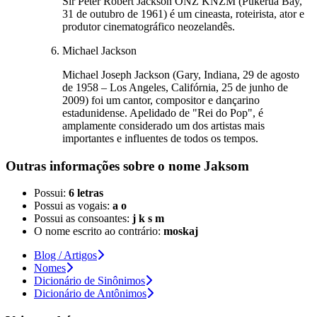
Sir Peter Robert Jackson ONZ KNZM (Pukerua Bay,
31 de outubro de 1961) é um cineasta, roteirista, ator e
produtor cinematográfico neozelandês.
Michael Jackson
Michael Joseph Jackson (Gary, Indiana, 29 de agosto
de 1958 – Los Angeles, Califórnia, 25 de junho de
2009) foi um cantor, compositor e dançarino
estadunidense. Apelidado de "Rei do Pop", é
amplamente considerado um dos artistas mais
importantes e influentes de todos os tempos.
Outras informações sobre
o nome
Jaksom
Possui:
6 letras
Possui as vogais:
a o
Possui as consoantes:
j k s m
O nome escrito ao contrário:
moskaj
Blog / Artigos
Nomes
Dicionário de Sinônimos
Dicionário de Antônimos