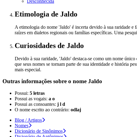
Desconhecida
Etimologia
de Jaldo
A etimologia do nome 'Jaldo' é incerta devido à sua raridade 
raízes em dialetos regionais ou famílias específicas. Uma pesq
Curiosidades
de Jaldo
Devido à sua raridade, 'Jaldo' destaca-se como um nome único
que seus nomes se tornam parte de sua identidade e história pe
mais especial.
Outras informações sobre
o nome
Jaldo
Possui:
5 letras
Possui as vogais:
a o
Possui as consoantes:
j l d
O nome escrito ao contrário:
odlaj
Blog / Artigos
Nomes
Dicionário de Sinônimos
Dicionário de Antônimos