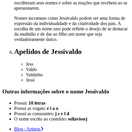
escolheram seus nomes e sobre as reações que recebem ao se
apresentarem.
Nomes incomuns como Jessivaldo podem ser uma forma de
expressão da individualidade e da criatividade dos pais. A
escolha de um nome raro pode refletir o desejo de se destacar
da multidão e de dar ao filho um nome que seja
verdadeiramente único.
Apelidos
de Jessivaldo
Jess
Valdo
Valdinho
Jessí
Outras informações sobre
o nome
Jessivaldo
Possui:
10 letras
Possui as vogais:
e i a o
Possui as consoantes:
j s v l d
O nome escrito ao contrário:
odlavissej
Blog / Artigos