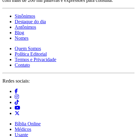
com mais de 200 mil palavras e expressões para consulta.
Sinônimos
Destaque do dia
Antônimos
Blog
Nomes
Quem Somos
Política Editorial
Termos e Privacidade
Contato
Redes sociais:
Bíblia Online
Médicos
Usante