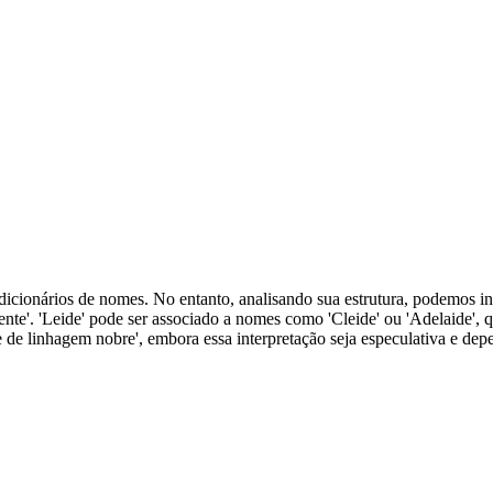
icionários de nomes. No entanto, analisando sua estrutura, podemos in
ntente'. 'Leide' pode ser associado a nomes como 'Cleide' ou 'Adelaide'
te de linhagem nobre', embora essa interpretação seja especulativa e de