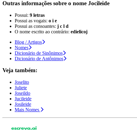
Outras informações sobre
o nome
Jocileide
Possui:
9 letras
Possui as vogais:
o i e
Possui as consoantes:
j c l d
O nome escrito ao contrário:
edielicoj
Blog / Artigos
Nomes
Dicionário de Sinônimos
Dicionário de Antônimos
Veja também:
Joselito
Juliete
Joseildo
Jucileide
Josileide
Mais Nomes